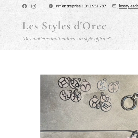
N° entreprise 1.013.951.787
lesstyles
Les Styles d'Oree
"Des matières inattendues, un style affirmé"