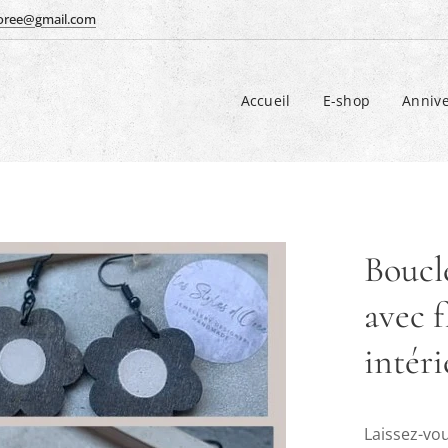
doree@gmail.com
Accueil
E-shop
Annive
Boucle
avec f
intér
Laissez-vo