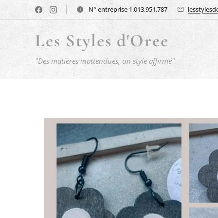
N° entreprise 1.013.951.787
lesstyles
Les Styles d'Oree
"Des matières inattendues, un style affirmé"