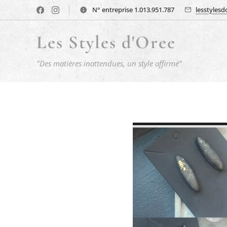
N° entreprise 1.013.951.787
lesstyles
Les Styles d'Oree
"Des matières inattendues, un style affirmé"