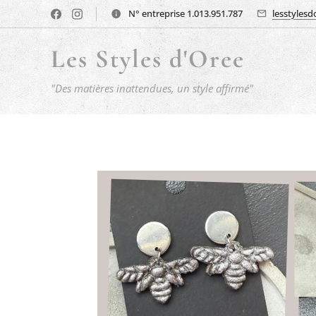
N° entreprise 1.013.951.787
lesstyles
Les Styles d'Oree
"Des matières inattendues, un style affirmé"