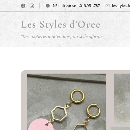
N° entreprise 1.013.951.787
lesstyles
Les Styles d'Oree
"Des matières inattendues, un style affirmé"