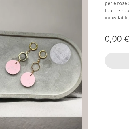
perle rose
touche sop
inoxydable,
0,00
€