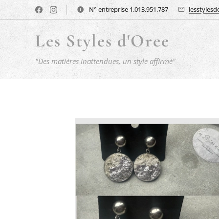
N° entreprise 1.013.951.787
lesstyles
Les Styles d'Oree
"Des matières inattendues, un style affirmé"