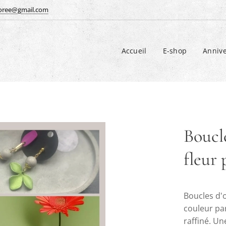
doree@gmail.com
Accueil
E-shop
Annive
Boucle
fleur 
Boucles d'o
couleur par
raffiné. Un