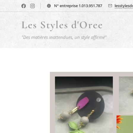
N° entreprise 1.013.951.787
lesstyles
Les Styles d'Oree
"Des matières inattendues, un style affirmé"