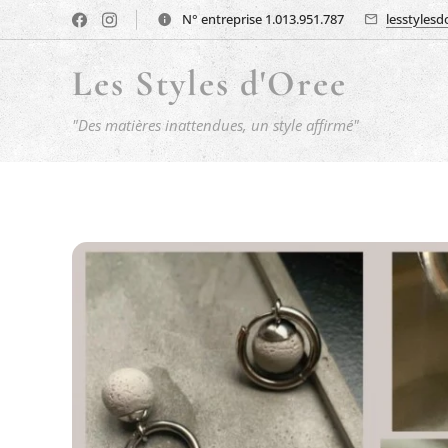
N° entreprise 1.013.951.787
lesstyles
Les Styles d'Oree
"Des matières inattendues, un style affirmé"