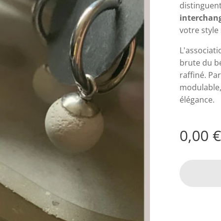
distinguen
interchan
votre style
L'associati
brute du bé
raffiné. Pa
modulable, 
élégance.
0,00
€