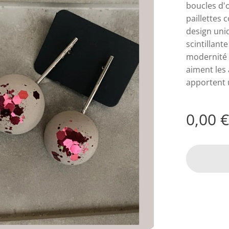
boucles d'
paillettes
design uni
scintillant
modernité e
aiment les 
apportent u
0,00
€