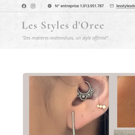
N° entreprise 1.013.951.787
lesstyles
Les Styles d'Oree
"Des matières inattendues, un style affirmé"